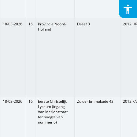
accessibility
Toeg
is
uitg
18-03-2026
15
Provincie Noord-
Dreef 3
2012 H
Holland
18-03-2026
16
Eerste Christelijk
Zuider Emmakade 43
2012 K
Lyceum (ingang
Van Merlenstraat
ter hoogte van
nummer 6)