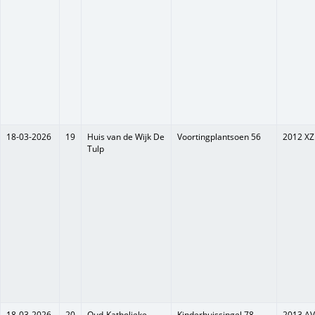
18-03-2026
19
Huis van de Wijk De
Voortingplantsoen 56
2012 XZ
Tulp
18-03-2026
20
Oud-Katholieke
Kinderhuissingel 78
2013 AV