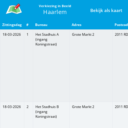
Verkiezing in Beeld
Bekijk als kaart
Haarlem
Overzicht
Zittingsdag
#
Bureau
Adres
Postco
van
stemlocaties
Tabel
18-03-2026
1
Het Stadhuis A
Grote Markt 2
2011 R
met
(ingang
stemlocatiegegevens
Koningstraat)
zoals
adres,
toegankelijkheid
en
openingstijden
18-03-2026
2
Het Stadhuis B
Grote Markt 2
2011 R
(ingang
Koningstraat)