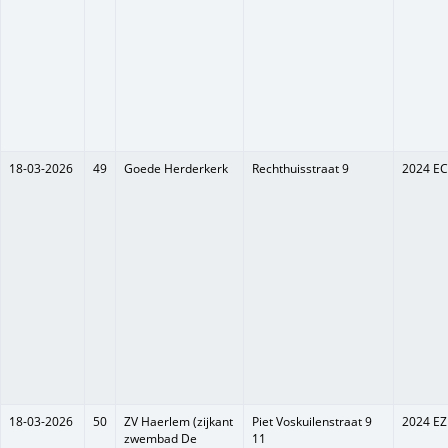
18-03-2026
49
Goede Herderkerk
Rechthuisstraat 9
2024 EC
18-03-2026
50
ZV Haerlem (zijkant
Piet Voskuilenstraat 9
2024 EZ
zwembad De
11